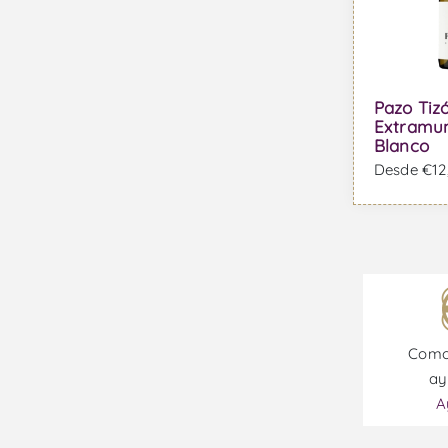
Uva Castelão
Uva Cercial
Uva Chardonnay
Pazo Tiz
Extramun
Uva Códega do Larinho
Blanco
Uva Donzelinho Branco
Desde €12,
Uva Encruzado
Uva Esgana Cão Tinto
Uva Espadeiro
Uva Fernão Pires
Uva Folgasão
Como
Uva Fonte Cal
ay
A
Uva Gewürztraminer
Uva Glera