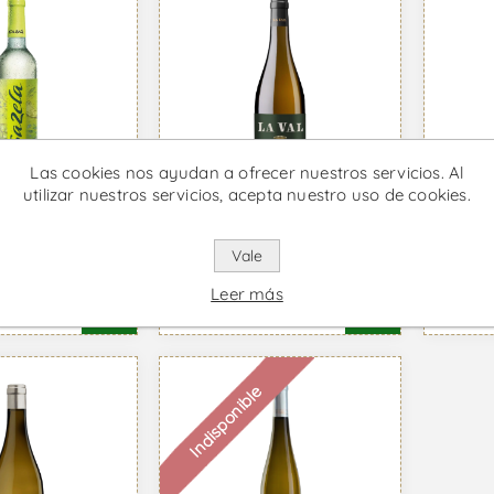
Las cookies nos ayudan a ofrecer nuestros servicios. Al
utilizar nuestros servicios, acepta nuestro uso de cookies.
La Val Treixadura -
Mura
Vale
 Vino Blanco
Vino Blanco
Vino
Leer más
2 IVA incl.
Desde €15,89 IVA incl.
Desde 
Indisponible