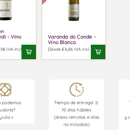
ón
di - Vino
Varanda do Conde -
Vino Blanco
98 IVA incl.
Desde €6,86 IVA incl.
 podemos
Tiempo de entrega: 2-
udarte?
10 días hábiles
yuda »
(áreas remotas e islas
y 
no incluidas)