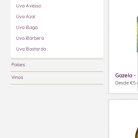
Uva Avesso
Uva Azal
Uva Baga
Uva Barbera
Uva Bastardo
Uva Bical
Países
Uva Boal
Gazela -
Vinos
Uva Bonarda
Desde €5,4
Uva Cabernet Franc
Uva Cabernet Sauvignon
Uva Caladoc
Uva Camarate
Uva Carmenere