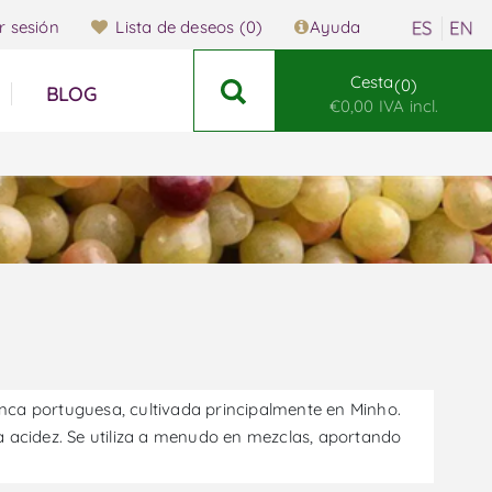
ar sesión
Lista de deseos
(0)
Ayuda
Cesta
0
BLOG
€0,00 IVA incl.
nca portuguesa, cultivada principalmente en Minho.
a acidez. Se utiliza a menudo en mezclas, aportando