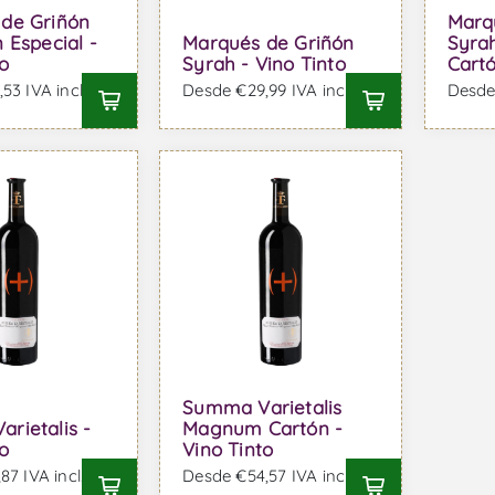
de Griñón
Marq
 Especial -
Marqués de Griñón
Syra
o
Syrah - Vino Tinto
Cartó
53 IVA incl.
Desde €29,99 IVA incl.
Desde 
Summa Varietalis
rietalis -
Magnum Cartón -
o
Vino Tinto
87 IVA incl.
Desde €54,57 IVA incl.