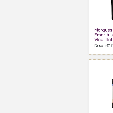
Marqués 
Emeritu
Vino Tint
Desde €117,