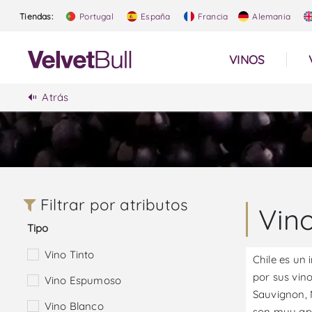
Tiendas:
Portugal
España
Francia
Alemania
VINOS
Atrás
Filtrar por atributos
Vino
Tipo
Vino Tinto
Chile es un
por sus vin
Vino Espumoso
Sauvignon, 
Vino Blanco
son muy apr