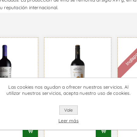
u reputación internacional.
Indisp
Las cookies nos ayudan a ofrecer nuestros servicios. Al
utilizar nuestros servicios, acepta nuestro uso de cookies.
os Grand
Los Boldos Tradition
Los B
Vale
ernet
Carmenere - Vino
Reser
n - Vino
Tinto
Espu
Leer más
58 IVA incl.
Desde €10,61 IVA incl.
Desde 