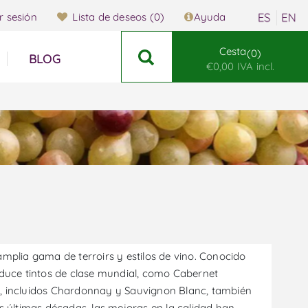
ar sesión
Lista de deseos
(0)
Ayuda
Cesta
0
BLOG
€0,00 IVA incl.
mplia gama de terroirs y estilos de vino. Conocido
oduce tintos de clase mundial, como Cabernet
e, incluidos Chardonnay y Sauvignon Blanc, también
s últimas décadas, las mejoras en la calidad han