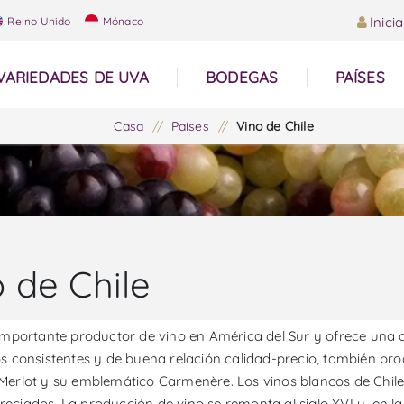
Inici
Reino Unido
Mónaco
VARIEDADES DE UVA
BODEGAS
PAÍSES
Casa
/
Países
/
Vino de Chile
 de Chile
 importante productor de vino en América del Sur y ofrece una a
os consistentes y de buena relación calidad-precio, también pr
Merlot y su emblemático Carmenère. Los vinos blancos de Chil
eciados. La producción de vino se remonta al siglo XVI y, en la