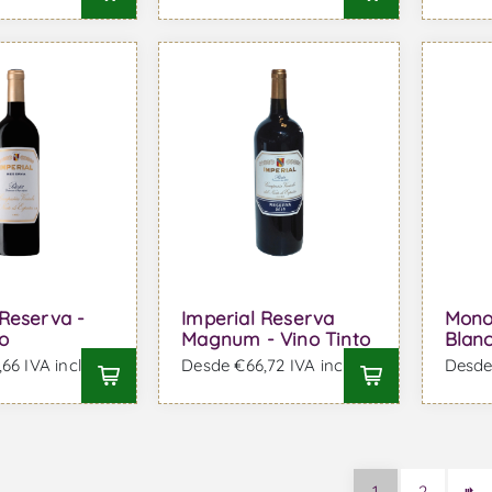
 Reserva -
Imperial Reserva
Mono
o
Magnum - Vino Tinto
Blan
66 IVA incl.
Desde €66,72 IVA incl.
Desde 
1
2