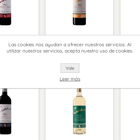
logico -
Cune Gran Reserva -
Cune
Las cookies nos ayudan a ofrecer nuestros servicios. Al
o
Vino Tinto
Blan
utilizar nuestros servicios, acepta nuestro uso de cookies.
38 IVA incl.
Desde €24,99 IVA incl.
Desde 
Vale
Leer más