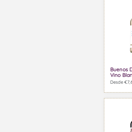
Buenos D
Vino Bla
Desde €7,6