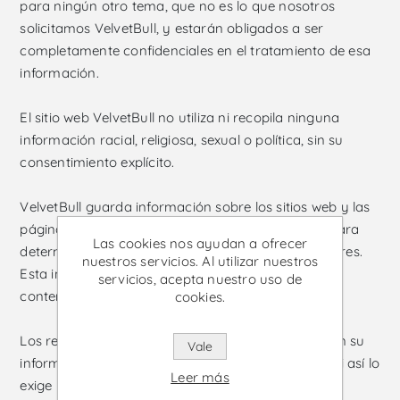
para ningún otro tema, que no es lo que nosotros
solicitamos VelvetBull, y estarán obligados a ser
completamente confidenciales en el tratamiento de esa
información.
El sitio web VelvetBull no utiliza ni recopila ninguna
información racial, religiosa, sexual o política, sin su
consentimiento explícito.
VelvetBull guarda información sobre los sitios web y las
páginas que visita dentro del sitio web VelvetBull para
Las cookies nos ayudan a ofrecer
determinar los servicios e información más populares.
nuestros servicios. Al utilizar nuestros
Esta información puede usarse para mostrar más
servicios, acepta nuestro uso de
contenido publicitario de acuerdo con su perfil.
cookies.
Los responsables del sitio web VelvetBull divulgarán su
Vale
información personal, sin su consentimiento, solo si así lo
Leer más
exige la ley o un tribunal competente.