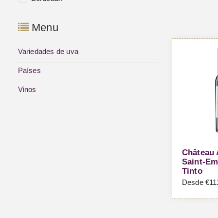
Menu
Variedades de uva
Países
Vinos
Château 
Saint-Emi
Tinto
Desde €111