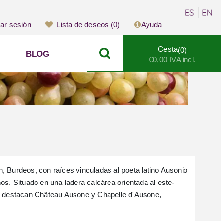
iar sesión
Lista de deseos
(0)
Ayuda
Cesta
0
BLOG
€0,00 IVA incl.
, Burdeos, con raíces vinculadas al poeta latino Ausonio
os. Situado en una ladera calcárea orientada al este-
ue destacan Château Ausone y Chapelle d'Ausone,