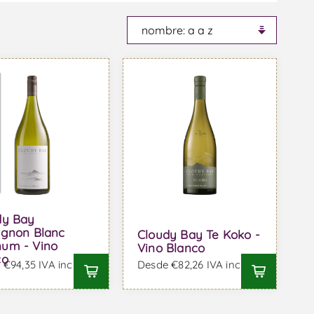
dy Bay
ignon Blanc
Cloudy Bay Te Koko -
um - Vino
Vino Blanco
co
€94,35 IVA incl.
Desde €82,26 IVA incl.