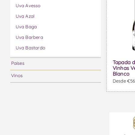
Uva Avesso
Uva Azal
Uva Baga
Uva Barbera
Uva Bastardo
Uva Bical
Tapada 
Países
Vinhas V
Uva Boal
Blanco
Vinos
Uva Bonarda
Desde €56,
Uva Cabernet Franc
Uva Cabernet Sauvignon
Uva Caladoc
Uva Camarate
Uva Carmenere