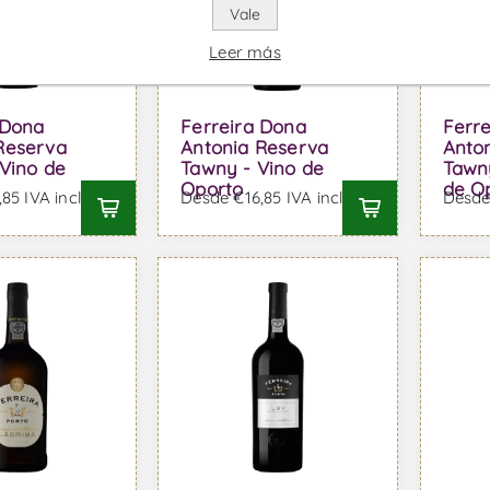
Vale
Leer más
 Dona
Ferreira Dona
Ferr
Reserva
Antonia Reserva
Anto
 Vino de
Tawny - Vino de
Tawn
Oporto
de O
85 IVA incl.
Desde €16,85 IVA incl.
Desde 