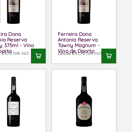
eira Dona
Ferreira Dona
nia Reserva
Antonia Reserva
y 375ml - Vino
Tawny Magnum -
porto
Vino de Oporto
€9,10 IVA incl.
Desde €41,72 IVA incl.