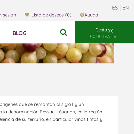
ar sesión
Lista de deseos
(0)
Ayuda
Cesta
0
BLOG
€0,00 IVA incl.
rígenes que se remontan al siglo I y un
n la denominación Pessac-Léognan, en la región
encia de su terruño, en particular vinos tintos y