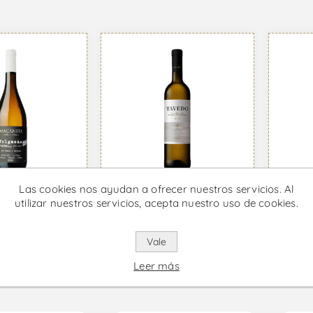
Las cookies nos ayudan a ofrecer nuestros servicios. Al
Titan
utilizar nuestros servicios, acepta nuestro uso de cookies.
 Folgasão -
Reser
nco
Tavedo - Vino Blanco
Blan
77 IVA incl.
Desde €5,62 IVA incl.
Desde 
Vale
Leer más