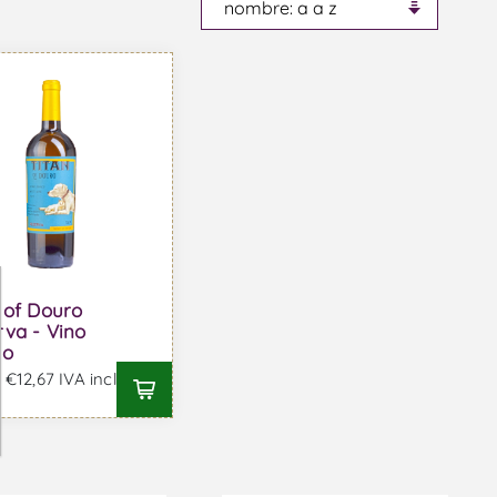
 of Douro
va - Vino
co
€12,67 IVA incl.