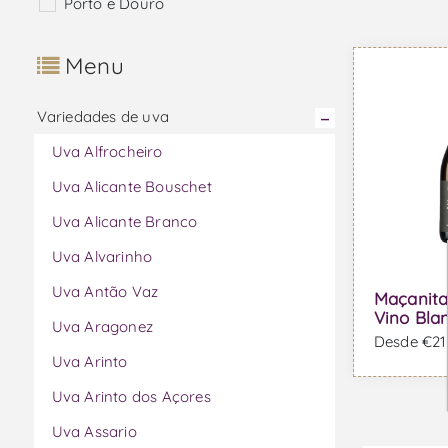
Porto e Douro
Menu
Variedades de uva
Uva Alfrocheiro
Uva Alicante Bouschet
Uva Alicante Branco
Uva Alvarinho
Uva Antão Vaz
Maçanita
Vino Bla
Uva Aragonez
Desde €21,
Uva Arinto
Uva Arinto dos Açores
Uva Assario