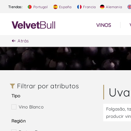
Tiendas:
Portugal
España
Francia
Alemania
VINOS
Atrás
Filtrar por atributos
Uva
Tipo
Vino Blanco
Folgasão, t
producir vin
Región