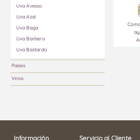
Uva Avesso
Uva Azal
Como
Uva Baga
ay
Uva Barbera
A
Uva Bastardo
Uva Bical
Países
Uva Boal
Vinos
Uva Bonarda
Uva Cabernet Franc
Uva Cabernet Sauvignon
Uva Caladoc
Uva Camarate
Información
Uva Carmenere
Servicio al Cliente