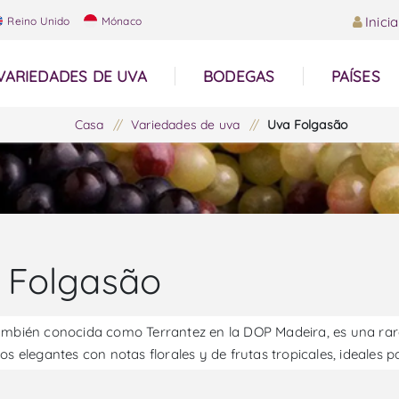
Inici
Reino Unido
Mónaco
VARIEDADES DE UVA
BODEGAS
PAÍSES
Casa
/
Variedades de uva
/
Uva Folgasão
 Folgasão
ambién conocida como Terrantez en la DOP Madeira, es una ra
os elegantes con notas florales y de frutas tropicales, ideales