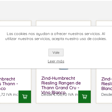
Las cookies nos ayudan a ofrecer nuestros servicios. Al
utilizar nuestros servicios, acepta nuestro uso de cookies.
Vale
Leer más
Zind-Humbrecht
mbrecht
Zind
Riesling Rangen de
s Thann -
Riesl
Thann Grand Cru -
nco
Blan
Vino Blanco
72 IVA incl.
Desde €106,40 IVA incl.
Desde 