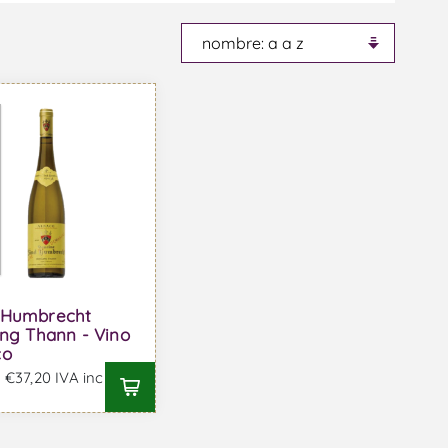
-Humbrecht
ing Thann - Vino
co
€37,20 IVA incl.