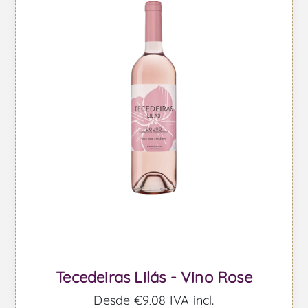
Tecedeiras Lilás - Vino Rose
Desde €9,08 IVA incl.