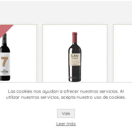
e
Las cookies nos ayudan a ofrecer nuestros servicios. Al
utilizar nuestros servicios, acepta nuestro uso de cookies.
tros - Vino
Lan A Mano - Vino
Lan C
Tinto
Tinto
05 IVA incl.
Desde €50,98 IVA incl.
Desde 
Vale
Leer más