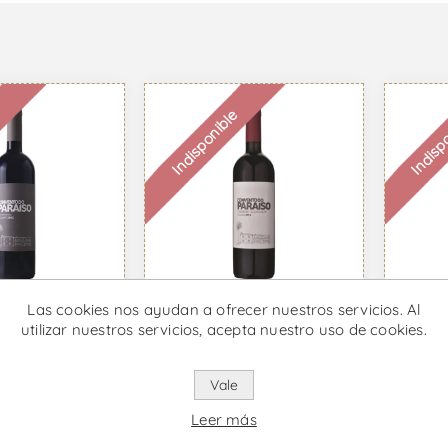
e
Indisponible
Indisp
Las cookies nos ayudan a ofrecer nuestros servicios. Al
Convento do Paraíso
utilizar nuestros servicios, acepta nuestro uso de cookies.
 do Paraíso
Cabernet Sauvignon
Conv
nto
- Vino Tinto
Sousa
65 IVA incl.
Desde €23,65 IVA incl.
Desde 
Vale
Leer más