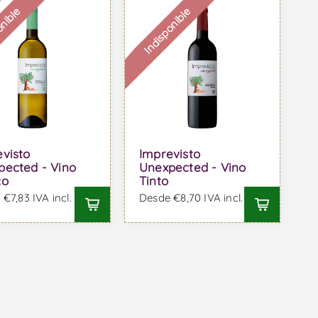
onible
Indisponible
visto
Imprevisto
pected - Vino
Unexpected - Vino
co
Tinto
€7,83 IVA incl.
Desde €8,70 IVA incl.