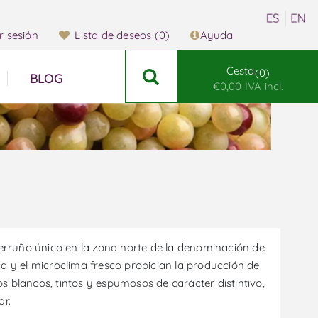
ar sesión
Lista de deseos
(0)
Ayuda
Cesta
0
BLOG
€0,00 IVA incl.
 terruño único en la zona norte de la denominación de
ca y el microclima fresco propician la producción de
s blancos, tintos y espumosos de carácter distintivo,
ar.