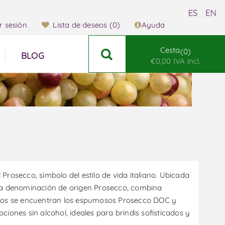
ar sesión
Lista de deseos
(0)
Ayuda
Cesta
0
BLOG
€0,00 IVA incl.
rosecco, símbolo del estilo de vida italiano. Ubicada
 la denominación de origen Prosecco, combina
cados se encuentran los espumosos Prosecco DOC y
iones sin alcohol, ideales para brindis sofisticados y