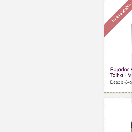
Indisponibl
Bojador 
Talha - V
Desde €46,