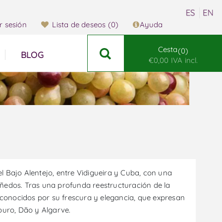
ar sesión
Lista de deseos
(0)
Ayuda
Cesta
0
BLOG
€0,00 IVA incl.
l Bajo Alentejo, entre Vidigueira y Cuba, con una
iñedos. Tras una profunda reestructuración de la
conocidos por su frescura y elegancia, que expresan
Douro, Dão y Algarve.