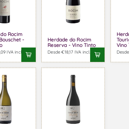
 do Rocim
Herd
 Bouschet -
Herdade do Rocim
Touri
o
Reserva - Vino Tinto
Vino 
09 IVA incl.
Desde €18,17 IVA incl.
Desde 