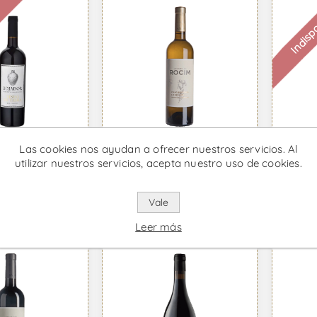
e
Indisp
Las cookies nos ayudan a ofrecer nuestros servicios. Al
utilizar nuestros servicios, acepta nuestro uso de cookies.
Vinho de
Herdade do Rocim -
Herd
ino Tinto
Vino Blanco
Vino
68 IVA incl.
Desde €12,51 IVA incl.
Desde 
Vale
Leer más