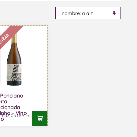
onible
Ponciano
ita
ccionada
inho - Vino
€33,03 IVA incl.
co