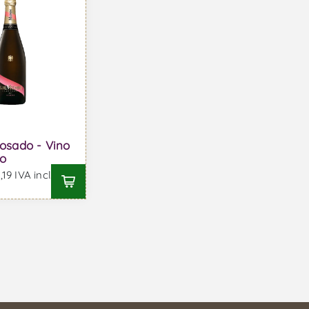
sado - Vino
o
19 IVA incl.