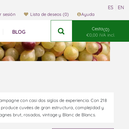
ar sesión
Lista de deseos
(0)
Ayuda
Cesta
0
BLOG
€0,00 IVA incl.
mpagne con casi dos siglos de experiencia. Con 218
 produce cuvées de gran estructura, complejidad y
pagnes brut, rosados, vintage y Blanc de Blancs.