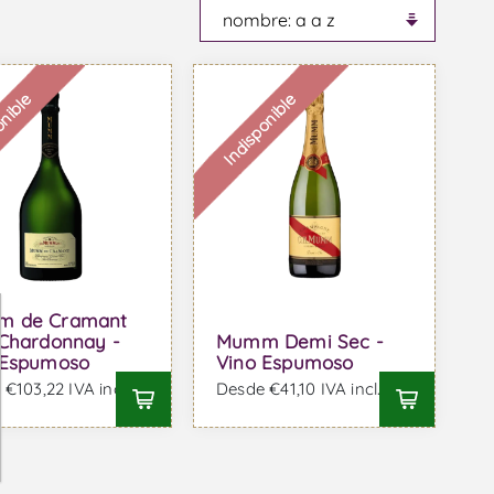
onible
Indisponible
 de Cramant
 Chardonnay -
Mumm Demi Sec -
 Espumoso
Vino Espumoso
€103,22 IVA incl.
Desde €41,10 IVA incl.