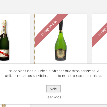
Indisponible
Indisp
ordon
Mumm Cuvee R.
Mumm
Las cookies nos ayudan a ofrecer nuestros servicios. Al
ut - Vino
Lalou - Vino
Brut
utilizar nuestros servicios, acepta nuestro uso de cookies.
o
Espumoso
Vino
39 IVA incl.
Desde €194,29 IVA incl.
Desde 
Vale
Leer más