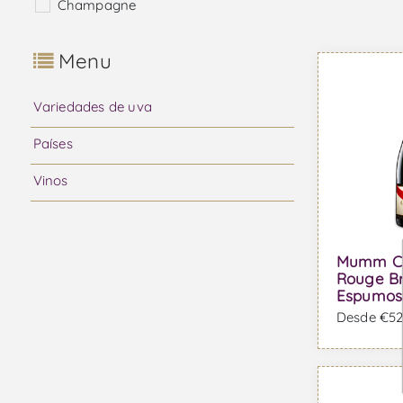
Champagne
Menu
Variedades de uva
Países
Vinos
Mumm C
Rouge Br
Espumos
Desde €52,