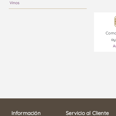
Vinos
Vino de Sudáfrica
Vino de Estados Unidos
Vino de Nueva Zelanda
Como
Vino de Alemania
ay
Vino de Hungría
A
Información
Servicio al Cliente