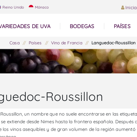
Inici
Reino Unido
Mónaco
VARIEDADES DE UVA
BODEGAS
PAÍSES
Casa
/
Países
/
Vino de Francia
/
Languedoc-Roussillon
guedoc-Roussillon
oussillon, un nombre que no suele encontrarse en las etiquetas
 se extiende desde Nimes hasta la frontera española. Después de
los vinos asequibles y de gran volumen de la región aumentó 
erráneo.