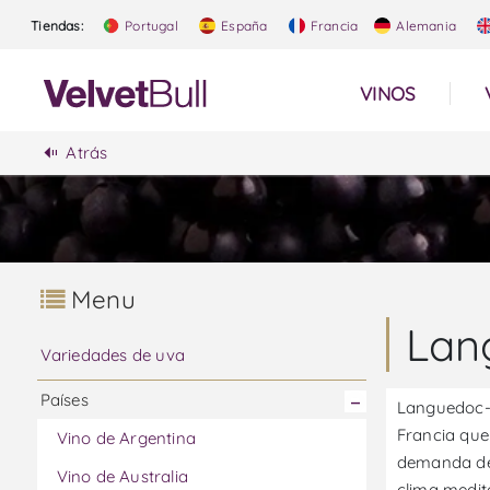
Tiendas:
Portugal
España
Francia
Alemania
VINOS
Atrás
Menu
Lan
Variedades de uva
Países
Languedoc-R
Francia que
Vino de Argentina
demanda de 
Vino de Australia
clima medit