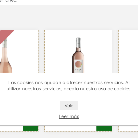
e
Las cookies nos ayudan a ofrecer nuestros servicios. Al
utilizar nuestros servicios, acepta nuestro uso de cookies.
Vale
nogue Vin de
L'Ostal Cazes - Vino
L'Ost
 Vino Rose
Rose
Magn
Leer más
45 IVA incl.
Desde €11,57 IVA incl.
Desde 