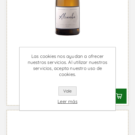
Las cookies nos ayudan a ofrecer
nuestros servicios. Al utilizar nuestros
servicios, acepta nuestro uso de
Alcunha - Vino Blanco
cookies.
Desde €36,59 IVA incl.
Vale
Leer más