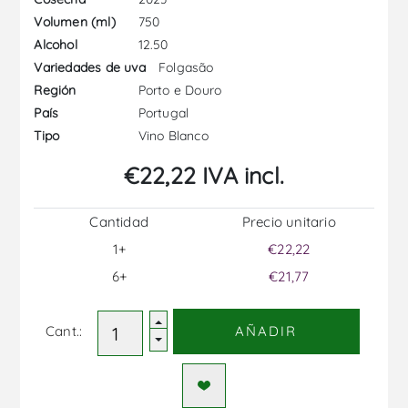
750
Volumen (ml)
12.50
Alcohol
Folgasão
Variedades de uva
Porto e Douro
Región
Portugal
País
Vino Blanco
Tipo
€22,22 IVA incl.
Cantidad
Precio unitario
1+
€22,22
6+
€21,77
Cant.:
AÑADIR