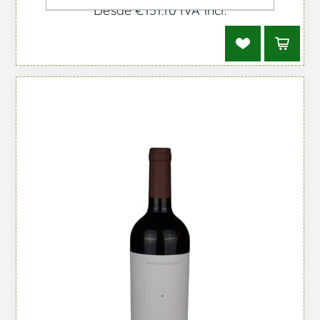
Desde €151,10 IVA incl.