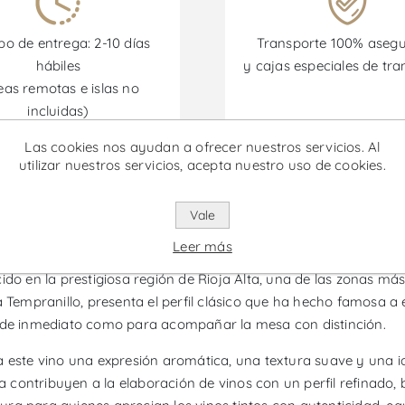
o de entrega: 2-10 días
Transporte 100% aseg
hábiles
y cajas especiales de tra
eas remotas e islas no
incluidas)
Las cookies nos ayudan a ofrecer nuestros servicios. Al
omociones están disponibles desde el 30/06/2026 hasta el 30/
utilizar nuestros servicios, acepta nuestro uso de cookies.
Vale
 Vino Tinto
Leer más
cido en la prestigiosa región de Rioja Alta, una de las zonas m
 Tempranillo, presenta el perfil clásico que ha hecho famosa a 
o de inmediato como para acompañar la mesa con distinción.
a este vino una expresión aromática, una textura suave y una 
nícola contribuyen a la elaboración de vinos con un perfil refinad