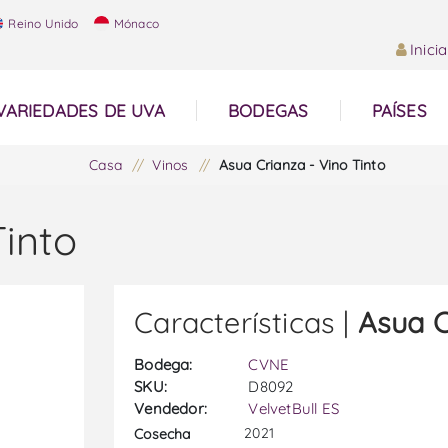
Reino Unido
Mónaco
Inici
VARIEDADES DE UVA
BODEGAS
PAÍSES
Casa
/
Vinos
/
Asua Crianza - Vino Tinto
Tinto
Características |
Asua C
Bodega:
CVNE
SKU:
D8092
Vendedor:
VelvetBull ES
2021
Cosecha