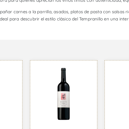
ra para quienes aprecian los vinos tintos con autenticidad, equ
pañar carnes a la parrilla, asados, platos de pasta con salsas 
 ideal para descubrir el estilo clásico del Tempranillo en una int