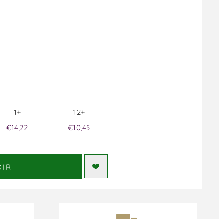
1+
12+
€14,22
€10,45
DIR