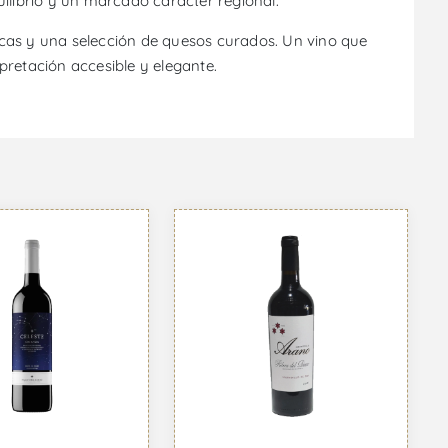
ilibrio y un marcado carácter regional.
ricas y una selección de quesos curados. Un vino que
erpretación accesible y elegante.