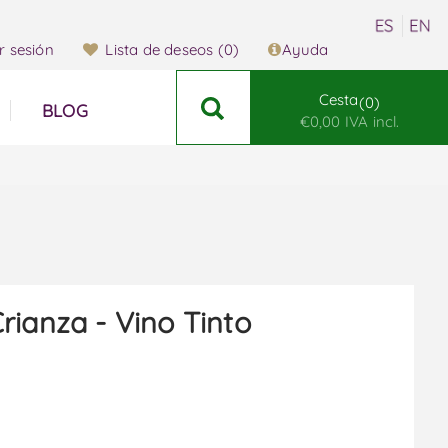
ar sesión
Lista de deseos
(0)
Ayuda
Cesta
0
BLOG
€0,00 IVA incl.
rianza - Vino Tinto