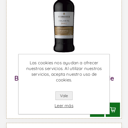
Las cookies nos ayudan a ofrecer
nuestros servicios. Al utilizar nuestros
servicios, acepta nuestro uso de
Burmester Colheita 2012 - Vino de
cookies.
Oporto
Vale
Desde €30,15 IVA incl.
Leer más