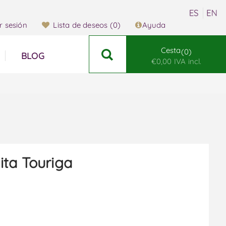
ar sesión
Lista de deseos
(0)
Ayuda
Cesta
0
BLOG
€0,00 IVA incl.
ta Touriga