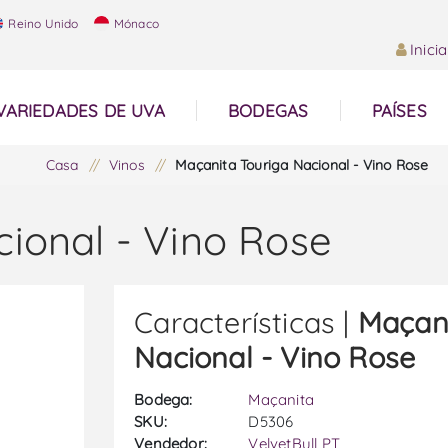
Reino Unido
Mónaco
Inici
VARIEDADES DE UVA
BODEGAS
PAÍSES
Casa
/
Vinos
/
Maçanita Touriga Nacional - Vino Rose
ional - Vino Rose
Características |
Maçani
Nacional - Vino Rose
Bodega:
Maçanita
SKU:
D5306
Vendedor:
VelvetBull PT