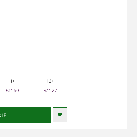
1+
12+
€11,50
€11,27
DIR