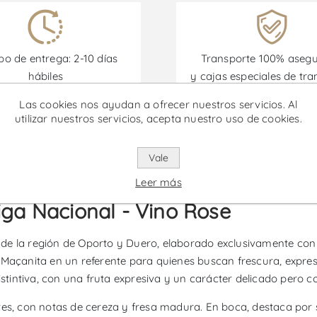
o de entrega: 2-10 días
Transporte 100% aseg
hábiles
y cajas especiales de tra
eas remotas e islas no
Las cookies nos ayudan a ofrecer nuestros servicios. Al
incluidas)
utilizar nuestros servicios, acepta nuestro uso de cookies.
omociones están disponibles desde el 30/06/2026 hasta el 30/
Vale
Leer más
iga Nacional - Vino Rose
e la región de Oporto y Duero, elaborado exclusivamente con la
 Maçanita en un referente para quienes buscan frescura, expresi
istintiva, con una fruta expresiva y un carácter delicado pero c
res, con notas de cereza y fresa madura. En boca, destaca por 