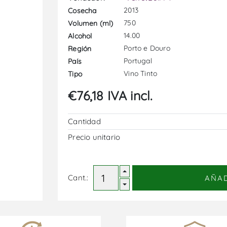
2013
Cosecha
750
Volumen (ml)
14.00
Alcohol
Porto e Douro
Región
Portugal
País
Vino Tinto
Tipo
€76,18 IVA incl.
Cantidad
Precio unitario
Cant.:
AÑA