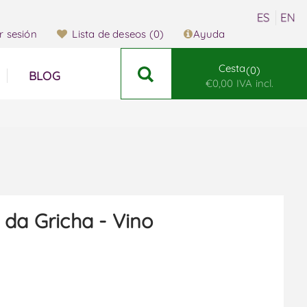
ar sesión
Lista de deseos
(0)
Ayuda
Cesta
0
BLOG
€0,00 IVA incl.
 da Gricha - Vino