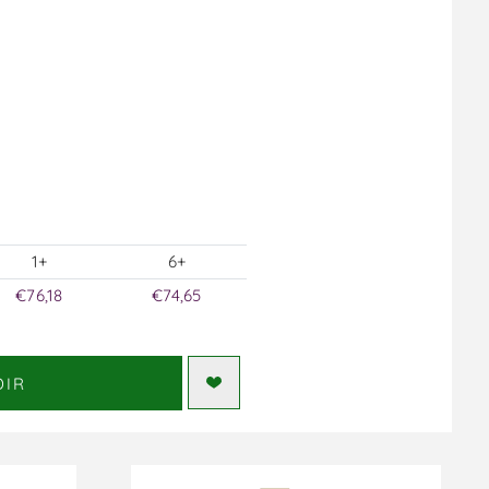
1+
6+
€76,18
€74,65
DIR