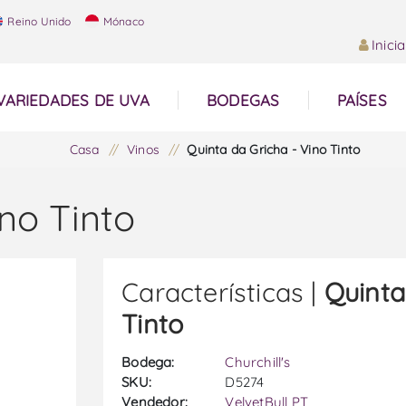
Reino Unido
Mónaco
Inici
VARIEDADES DE UVA
BODEGAS
PAÍSES
Casa
/
Vinos
/
Quinta da Gricha - Vino Tinto
no Tinto
Características |
Quinta
Tinto
Bodega:
Churchill's
SKU:
D5274
Vendedor:
VelvetBull PT