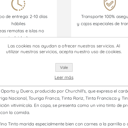
o de entrega: 2-10 días
Transporte 100% aseg
hábiles
y cajas especiales de tra
eas remotas e islas no
incluidas)
Las cookies nos ayudan a ofrecer nuestros servicios. Al
utilizar nuestros servicios, acepta nuestro uso de cookies.
omociones están disponibles desde el 30/06/2026 hasta el 30/
Vale
ha - Vino Tinto
Leer más
 Oporto y Duero, producido por Churchill's, que expresa el cará
ga Nacional, Touriga Franca, Tinta Roriz, Tinta Francisca y Ti
ición vitivinícola. En copa, se presenta como un vino tinto de 
 con la comida.
ino Tinto marida especialmente bien con carnes a la parrilla 