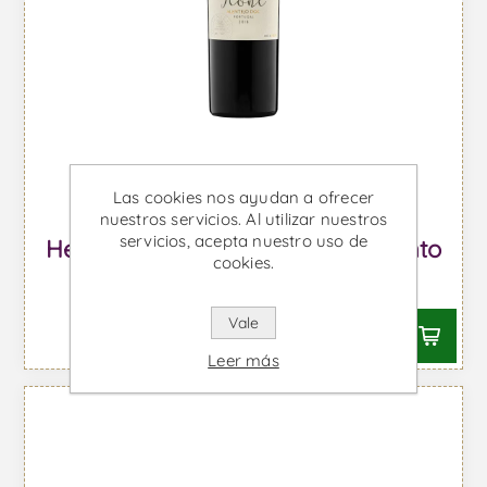
Las cookies nos ayudan a ofrecer
nuestros servicios. Al utilizar nuestros
servicios, acepta nuestro uso de
Herdade do Peso Icone - Vino Tinto
cookies.
Desde €138,48 IVA incl.
Vale
Leer más