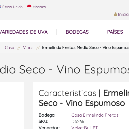
Reino Unido
Mónaco
Inici
VARIEDADES DE UVA
BODEGAS
PAÍSES
Casa
/
Vinos
/
Ermelinda Freitas Medio Seco - Vino Espumo
edio Seco - Vino Espumo
Características |
Ermeli
Seco - Vino Espumoso
Bodega:
Casa Ermelinda Freitas
SKU:
D5266
Vendedor:
VelvetBull PT