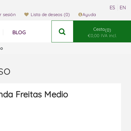
ar sesión
Lista de deseos
(0)
Ayuda
Cesta
0
BLOG
€0,00 IVA incl.
so
so
nda Freitas Medio