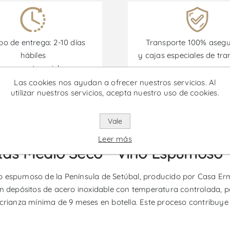
o de entrega: 2-10 días
Transporte 100% aseg
hábiles
y cajas especiales de tra
eas remotas e islas no
incluidas)
Las cookies nos ayudan a ofrecer nuestros servicios. Al
utilizar nuestros servicios, acepta nuestro uso de cookies.
omociones están disponibles desde el 30/06/2026 hasta el 30/
Vale
Leer más
itas Medio Seco - Vino Espumoso
 espumoso de la Península de Setúbal, producido por Casa Erme
 en depósitos de acero inoxidable con temperatura controlada, 
rianza mínima de 9 meses en botella. Este proceso contribuye a 