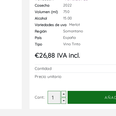
2022
Cosecha
750
Volumen (ml)
15.00
Alcohol
Merlot
Variedades de uva
Somontano
Región
España
País
Vino Tinto
Tipo
€26,88 IVA incl.
Cantidad
Precio unitario
Cant.:
AÑA