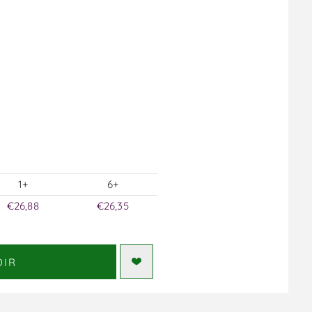
1+
6+
€26,88
€26,35
DIR