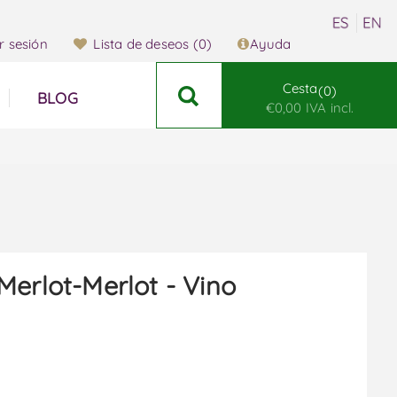
ar sesión
Lista de deseos
(0)
Ayuda
Cesta
0
BLOG
€0,00 IVA incl.
Merlot-Merlot - Vino