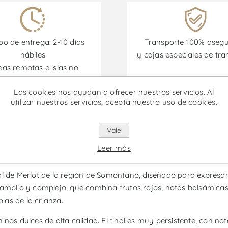
o de entrega: 2-10 días
Transporte 100% aseg
hábiles
y cajas especiales de tra
eas remotas e islas no
incluidas)
Las cookies nos ayudan a ofrecer nuestros servicios. Al
utilizar nuestros servicios, acepta nuestro uso de cookies.
omociones están disponibles desde el 30/06/2026 hasta el 30/
Vale
erlot - Vino Tinto
Leer más
al de Merlot de la región de Somontano, diseñado para expresar
 amplio y complejo, que combina frutos rojos, notas balsámicas 
as de la crianza.
inos dulces de alta calidad. El final es muy persistente, con n