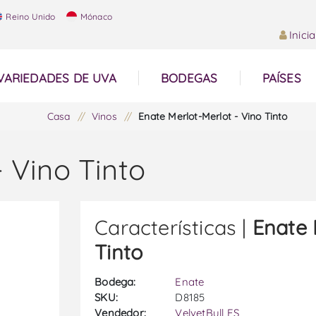
Reino Unido
Mónaco
Inici
VARIEDADES DE UVA
BODEGAS
PAÍSES
Casa
/
Vinos
/
Enate Merlot-Merlot - Vino Tinto
 Vino Tinto
Características |
Enate 
Tinto
Bodega:
Enate
SKU:
D8185
Vendedor:
VelvetBull ES