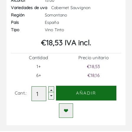
15.00
Alcohol
Cabernet Sauvignon
Variedades de uva
Somontano
Región
España
País
Vino Tinto
Tipo
€18,53 IVA incl.
Cantidad
Precio unitario
1+
€18,53
6+
€18,16
Cant.:
AÑADIR