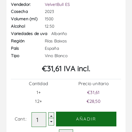
Vendedor:
VelvetBull ES
2023
Cosecha
1500
Volumen (ml)
12.50
Alcohol
Albariño
Variedades de uva
Rías Baixas
Región
España
País
Vino Blanco
Tipo
€31,61 IVA incl.
Cantidad
Precio unitario
1+
€31,61
12+
€28,50
Cant.:
AÑADIR