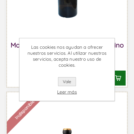
Mocén Fermentado en Barrica - Vino
Las cookies nos ayudan a ofrecer
Blanco
nuestros servicios. Al utilizar nuestros
servicios, acepta nuestro uso de
Desde €16,00 IVA incl.
cookies.
Vale
Leer más
Indisponible