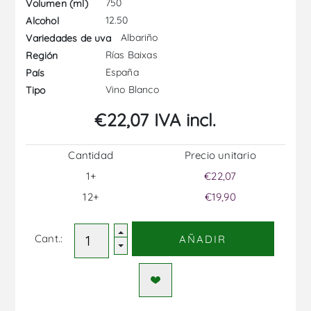
750
Volumen (ml)
12.50
Alcohol
Albariño
Variedades de uva
Rías Baixas
Región
España
País
Vino Blanco
Tipo
€22,07 IVA incl.
Cantidad
Precio unitario
1+
€22,07
12+
€19,90
Cant.:
AÑADIR