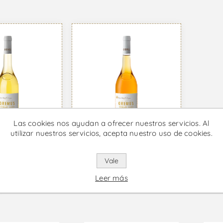
Las cookies nos ayudan a ofrecer nuestros servicios. Al
utilizar nuestros servicios, acepta nuestro uso de cookies.
uttonyos
Aszu 5 Puttonyos
Vino Dulce
500ml - Vino Dulce
Vale
97 IVA incl.
Desde €78,44 IVA incl.
Leer más