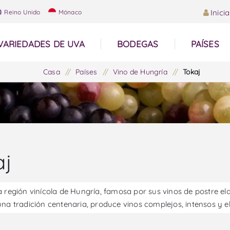
Inici
Reino Unido
Mónaco
VARIEDADES DE UVA
BODEGAS
PAÍSES
Casa
/
Países
/
Vino de Hungría
/
Tokaj
aj
a región vinícola de Hungría, famosa por sus vinos de postre 
una tradición centenaria, produce vinos complejos, intensos y el