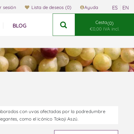
ar sesión
Lista de deseos
(0)
Ayuda
Cesta
0
BLOG
€0,00 IVA incl.
elaborados con uvas afectadas por la podredumbre
egantes, como el icónico Tokaji Aszú.