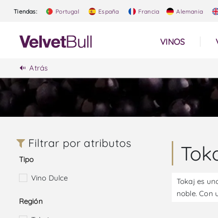
Tiendas:
Portugal
España
Francia
Alemania
VINOS
Atrás
Filtrar por atributos
Tok
Tipo
Vino Dulce
Tokaj es un
noble. Con 
Región