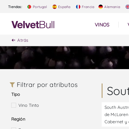
Tiendas:
Portugal
España
Francia
Alemania
VINOS
Atrás
Filtrar por atributos
Sout
Tipo
Vino Tinto
South Austra
de McLaren y
Región
Cabernet y e