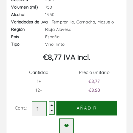
750
Volumen (ml)
13.50
Alcohol
Tempranillo, Garnacha, Mazuelo
Variedades de uva
Rioja Alavesa
Región
España
País
Vino Tinto
Tipo
€8,77 IVA incl.
Cantidad
Precio unitario
1+
€8,77
12+
€8,60
Cant.:
AÑADIR