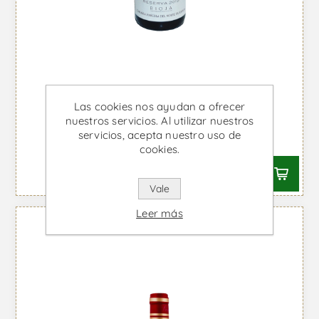
Las cookies nos ayudan a ofrecer
Viña Real Reserva - Vino Tinto
nuestros servicios. Al utilizar nuestros
servicios, acepta nuestro uso de
Desde €15,62 IVA incl.
cookies.
Vale
Leer más