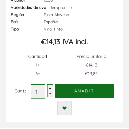
13.50
Alcohol
Tempranillo
Variedades de uva
Rioja Alavesa
Región
España
País
Vino Tinto
Tipo
€14,13 IVA incl.
Cantidad
Precio unitario
1+
€14,13
6+
€13,85
Cant.:
AÑADIR