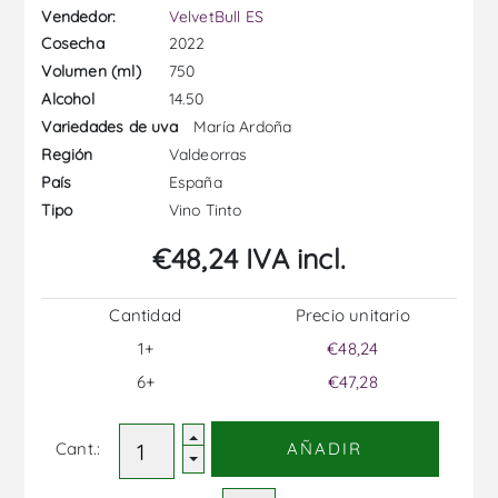
Vendedor:
VelvetBull ES
2022
Cosecha
750
Volumen (ml)
14.50
Alcohol
María Ardoña
Variedades de uva
Valdeorras
Región
España
País
Vino Tinto
Tipo
€48,24 IVA incl.
Cantidad
Precio unitario
1+
€48,24
6+
€47,28
Cant.:
AÑADIR