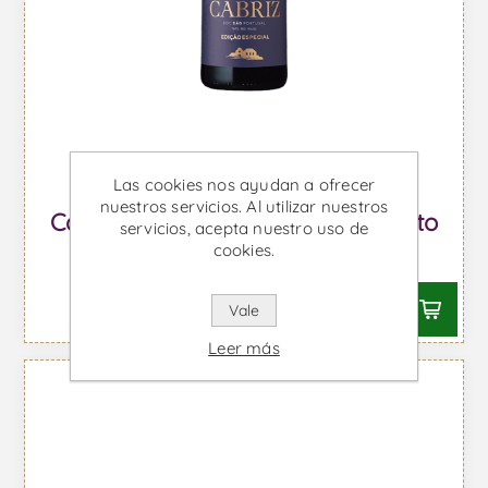
Las cookies nos ayudan a ofrecer
nuestros servicios. Al utilizar nuestros
Cabriz Edição Especial - Vino Tinto
servicios, acepta nuestro uso de
cookies.
Desde €18,79 IVA incl.
Vale
Leer más