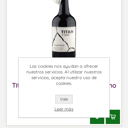
Las cookies nos ayudan a ofrecer
nuestros servicios. Al utilizar nuestros
servicios, acepta nuestro uso de
cookies.
Titan of Douro Fragmentado - Vino
Tinto
Vale
Desde €105,73 IVA incl.
Leer más