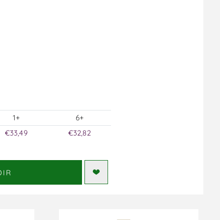
1+
6+
€33,49
€32,82
DIR