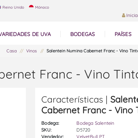
Reino Unido
Mónaco
Inici
VARIEDADES DE UVA
BODEGAS
PAÍSES
Casa
/
Vinos
/
Salentein Numina Cabernet Franc - Vino Tint
ernet Franc - Vino Tint
Características |
Salent
Cabernet Franc - Vino 
Bodega:
Bodega Salentein
SKU:
D5720
Vendedor:
VelvetBull PT