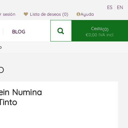
ar sesión
Lista de deseos
(0)
Ayuda
Cesta
0
BLOG
€0,00 IVA incl.
o
o
ein Numina
Tinto