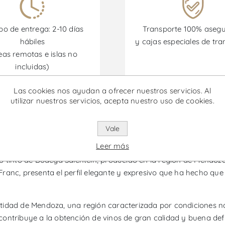
o de entrega: 2-10 días
Transporte 100% aseg
hábiles
y cajas especiales de tra
eas remotas e islas no
incluidas)
Las cookies nos ayudan a ofrecer nuestros servicios. Al
omociones están disponibles desde el 30/06/2026 hasta el 30/
utilizar nuestros servicios, acepta nuestro uso de cookies.
Vale
na Cabernet Franc - Vino Tinto
Leer más
o tinto de Bodega Salentein, producido en la región de Mendoza
ranc, presenta el perfil elegante y expresivo que ha hecho que
dentidad de Mendoza, una región caracterizada por condiciones na
la contribuye a la obtención de vinos de gran calidad y buena de