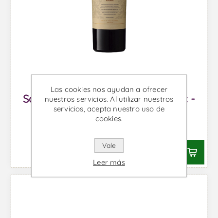
Las cookies nos ayudan a ofrecer
Salentein Barrel Selection Malbec -
nuestros servicios. Al utilizar nuestros
servicios, acepta nuestro uso de
Vino Tinto
cookies.
Desde €19,61 IVA incl.
Vale
Leer más