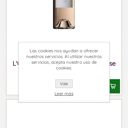
Las cookies nos ayudan a ofrecer
nuestros servicios. Al utilizar nuestros
L'Ostal Cazes Magnum - Vino Rose
servicios, acepta nuestro uso de
cookies.
Desde €25,14 IVA incl.
Vale
Leer más