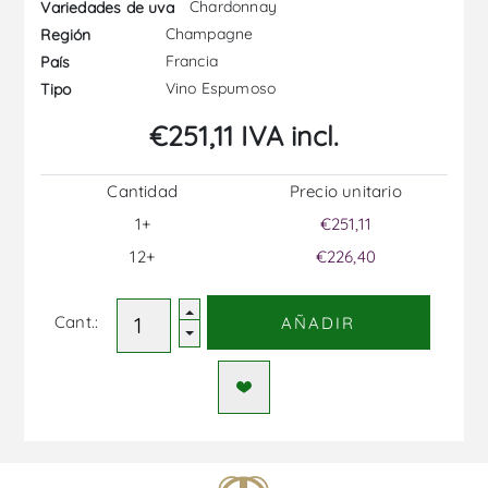
Chardonnay
Variedades de uva
Champagne
Región
Francia
País
Vino Espumoso
Tipo
€251,11 IVA incl.
Cantidad
Precio unitario
1+
€251,11
12+
€226,40
Cant.:
AÑADIR