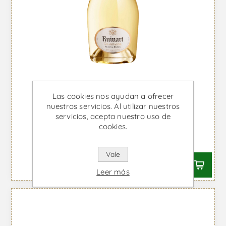
Las cookies nos ayudan a ofrecer
nuestros servicios. Al utilizar nuestros
Ruinart Blanc de Blancs - Vino
servicios, acepta nuestro uso de
Espumoso
cookies.
Desde €118,76 IVA incl.
Vale
Leer más