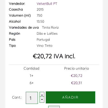
Vendedor:
VelvetBull PT
2015
Cosecha
750
Volumen (ml)
13.50
Alcohol
Tinta Roriz
Variedades de uva
Dão e Lafões
Región
Portugal
País
Vino Tinto
Tipo
€20,72 IVA incl.
Cantidad
Precio unitario
1+
€20,72
6+
€20,31
Cant.:
AÑADIR