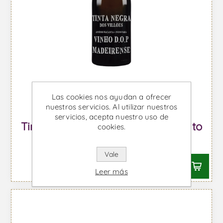
Las cookies nos ayudan a ofrecer
nuestros servicios. Al utilizar nuestros
servicios, acepta nuestro uso de
Tinta Negra dos Villões - Vino Tinto
cookies.
Desde €26,38 IVA incl.
Vale
Leer más