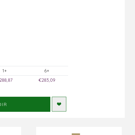
1+
6+
288,87
€283,09
DIR