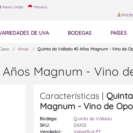
Reino Unido
Mónaco
Inici
VARIEDADES DE UVA
BODEGAS
PAÍSES
Casa
/
Vinos
/
Quinta do Vallado 40 Años Magnum - Vino de O
0 Años Magnum - Vino d
Características |
Quinta
Magnum - Vino de Opo
Bodega:
Quinta do Vallado
SKU:
D6102
Vendedor:
VelvetBull PT