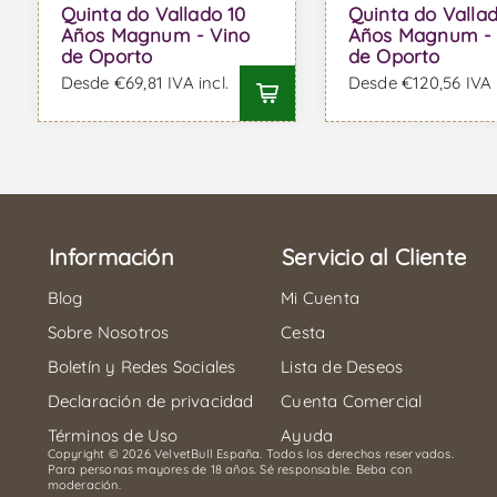
Quinta do Vallado 10
Quinta do Valla
Años Magnum - Vino
Años Magnum - 
de Oporto
de Oporto
Desde €69,81 IVA incl.
Desde €120,56 IVA i
Información
Servicio al Cliente
Blog
Mi Cuenta
Sobre Nosotros
Cesta
Boletín y Redes Sociales
Lista de Deseos
Declaración de privacidad
Cuenta Comercial
Términos de Uso
Ayuda
Copyright © 2026 VelvetBull España. Todos los derechos reservados.
Para personas mayores de 18 años. Sé responsable. Beba con
moderación.