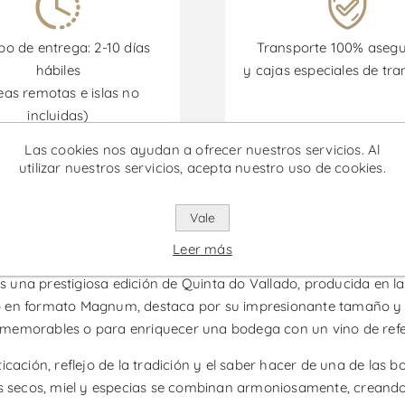
o de entrega: 2-10 días
Transporte 100% aseg
hábiles
y cajas especiales de tra
eas remotas e islas no
incluidas)
Las cookies nos ayudan a ofrecer nuestros servicios. Al
utilizar nuestros servicios, acepta nuestro uso de cookies.
omociones están disponibles desde el 30/06/2026 hasta el 30/
Vale
lado 40 Años Magnum - Vino de 
Leer más
una prestigiosa edición de Quinta do Vallado, producida en la
 en formato Magnum, destaca por su impresionante tamaño y ca
 memorables o para enriquecer una bodega con un vino de refe
cación, reflejo de la tradición y el saber hacer de una de las 
os secos, miel y especias se combinan armoniosamente, creando