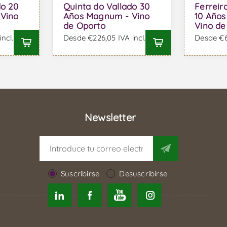
do 20
Quinta do Vallado 30
Ferreir
Vino
Años Magnum - Vino
10 Año
de Oporto
Vino de
ncl.
Desde €226,05 IVA incl.
Desde €62
Newsletter
Suscribirse
Desuscribirse