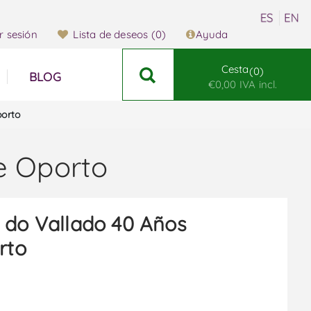
ar sesión
Lista de deseos
(0)
Ayuda
Cesta
0
BLOG
€0,00 IVA incl.
porto
e Oporto
 do Vallado 40 Años
rto