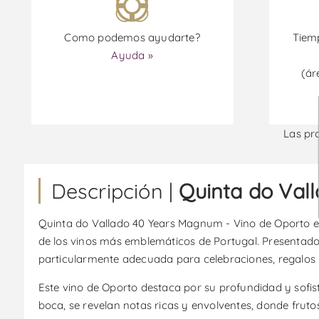
Como podemos ayudarte?
Tiemp
Ayuda »
(ár
Las pr
Descripción |
Quinta do Val
Quinta do Vallado 40 Years Magnum - Vino de Oporto es 
de los vinos más emblemáticos de Portugal. Presentado
particularmente adecuada para celebraciones, regalos
Este vino de Oporto destaca por su profundidad y sofisti
boca, se revelan notas ricas y envolventes, donde frut