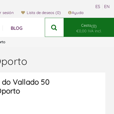
ar sesión
Lista de deseos
(0)
Ayuda
Cesta
0
BLOG
€0,00 IVA incl.
rto
Oporto
 do Vallado 50
Oporto