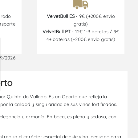
urado
VelvetBull ES
- 9€ (+200€ envío
nsporte
gratis)
VelvetBull PT
- 12€ 1-3 botellas / 9€
4+ botellas (+200€ envío gratis)
09/2026
rto
or Quinta do Vallado. Es un Oporto que refleja la
or la calidad y singularidad de sus vinos fortificados.
 elegancia y armonía. En boca, es pleno y sedoso, con
ml realza el carácter especial de este vino, pensado para