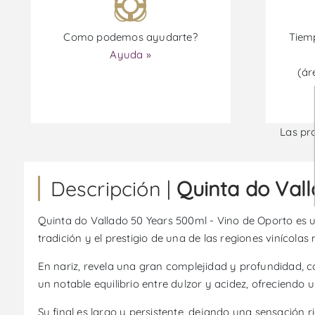
Como podemos ayudarte?
Tiemp
Ayuda »
(ár
Las pr
Descripción |
Quinta do Val
Quinta do Vallado 50 Years 500ml - Vino de Oporto es u
tradición y el prestigio de una de las regiones vinícola
En nariz, revela una gran complejidad y profundidad, c
un notable equilibrio entre dulzor y acidez, ofreciendo 
Su final es largo y persistente, dejando una sensación r