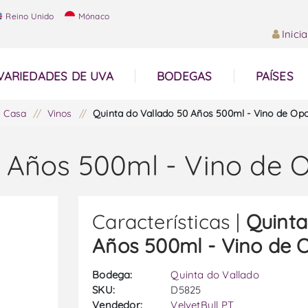
Reino Unido
Mónaco
Inici
VARIEDADES DE UVA
BODEGAS
PAÍSES
Casa
/
Vinos
/
Quinta do Vallado 50 Años 500ml - Vino de Opo
0 Años 500ml - Vino de 
Características |
Quinta
Años 500ml - Vino de 
Bodega:
Quinta do Vallado
SKU:
D5825
Vendedor:
VelvetBull PT