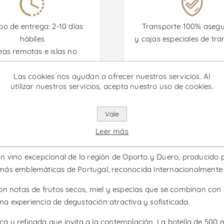
o de entrega: 2-10 días
Transporte 100% aseg
hábiles
y cajas especiales de tra
eas remotas e islas no
incluidas)
Las cookies nos ayudan a ofrecer nuestros servicios. Al
utilizar nuestros servicios, acepta nuestro uso de cookies.
omociones están disponibles desde el 30/06/2026 hasta el 30/
Vale
lado 50 Años 500ml - Vino de Opo
Leer más
n vino excepcional de la región de Oporto y Duero, producido p
s más emblemáticas de Portugal, reconocida internacionalmente p
on notas de frutos secos, miel y especias que se combinan con
una experiencia de degustación atractiva y sofisticada.
ica y refinada que invita a la contemplación. La botella de 500 