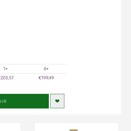
1+
6+
203,57
€199,49
DIR