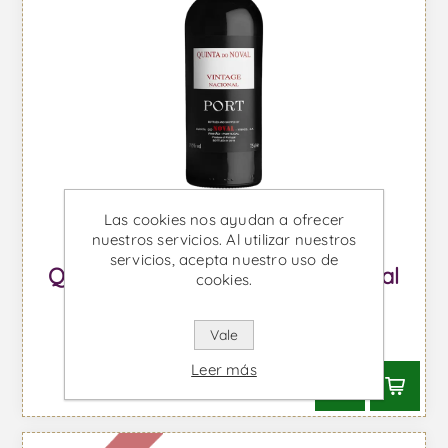
Las cookies nos ayudan a ofrecer
nuestros servicios. Al utilizar nuestros
servicios, acepta nuestro uso de
Quinta do Noval Vintage Nacional
cookies.
2001 - Vino de Oporto
Vale
Desde €1777,55 IVA incl.
Leer más