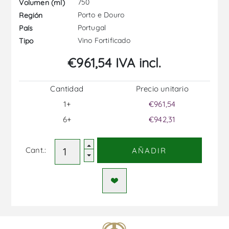
750
Volumen (ml)
Porto e Douro
Región
Portugal
País
Vino Fortificado
Tipo
€961,54 IVA incl.
Cantidad
Precio unitario
1+
€961,54
6+
€942,31
Cant.:
AÑADIR