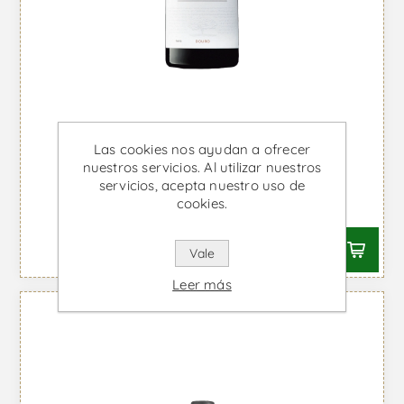
Las cookies nos ayudan a ofrecer
nuestros servicios. Al utilizar nuestros
Vinha do Sobreiro - Vino Tinto
servicios, acepta nuestro uso de
cookies.
Desde €26,65 IVA incl.
Vale
Leer más