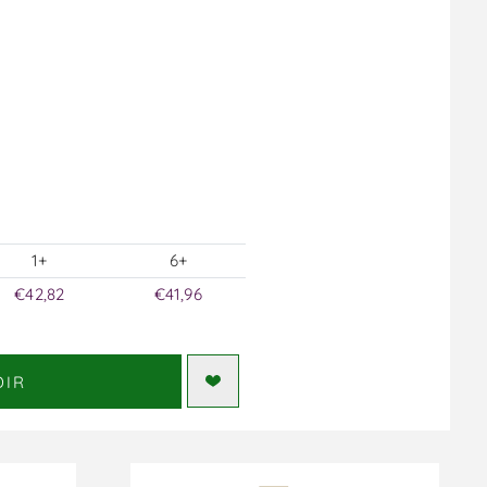
1+
6+
€42,82
€41,96
DIR