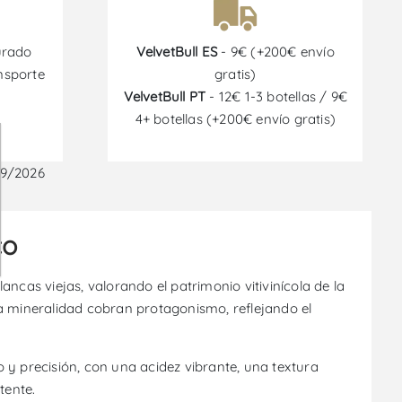
urado
VelvetBull ES
- 9€ (+200€ envío
nsporte
gratis)
VelvetBull PT
- 12€ 1-3 botellas / 9€
4+ botellas (+200€ envío gratis)
09/2026
co
ncas viejas, valorando el patrimonio vitivinícola de la
a mineralidad cobran protagonismo, reflejando el
o y precisión, con una acidez vibrante, una textura
tente.