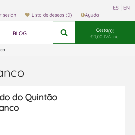
ar sesión
Lista de deseos
(0)
Ayuda
Cesta
0
BLOG
€0,00 IVA incl.
nco
lanco
do do Quintão
lanco