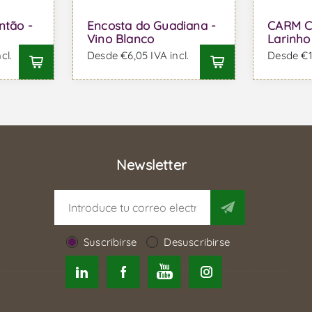
ntão -
Encosta do Guadiana -
CARM C
Vino Blanco
Larinho
cl.
Desde €6,05 IVA incl.
Desde €16
Newsletter
Suscribirse
Desuscribirse