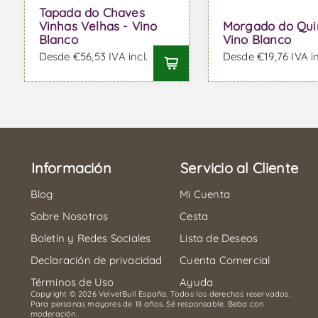
Tapada do Chaves
Vinhas Velhas - Vino
Morgado do Qui
Blanco
Vino Blanco
Desde €56,53 IVA incl.
Desde €19,76 IVA in
Información
Servicio al Cliente
Blog
Mi Cuenta
Sobre Nosotros
Cesta
Boletín y Redes Sociales
Lista de Deseos
Declaración de privacidad
Cuenta Comercial
Términos de Uso
Ayuda
Copyright © 2026 VelvetBull España. Todos los derechos reservados.
Para personas mayores de 18 años. Sé responsable. Beba con
moderación.