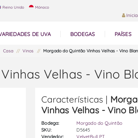
Reino Unido
Mónaco
Inici
VARIEDADES DE UVA
BODEGAS
PAÍSES
Casa
/
Vinos
/
Morgado do Quintão Vinhas Velhas - Vino Bla
Vinhas Velhas - Vino B
Características |
Morga
Vinhas Velhas - Vino B
Bodega:
Morgado do Quintão
SKU:
D5645
Vendedor:
VelvetBull PT