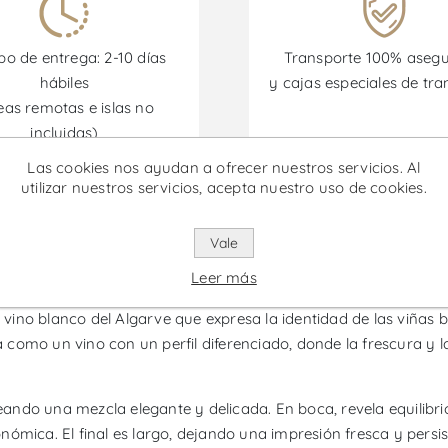
o de entrega: 2-10 días
Transporte 100% aseg
hábiles
y cajas especiales de tra
eas remotas e islas no
incluidas)
Las cookies nos ayudan a ofrecer nuestros servicios. Al
utilizar nuestros servicios, acepta nuestro uso de cookies.
omociones están disponibles desde el 30/06/2026 hasta el 30/
Vale
intão Vinhas Velhas - Vino Blan
Leer más
no blanco del Algarve que expresa la identidad de las viñas bla
como un vino con un perfil diferenciado, donde la frescura y l
reando una mezcla elegante y delicada. En boca, revela equilibri
ómica. El final es largo, dejando una impresión fresca y persis