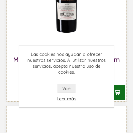
Las cookies nos ayudan a ofrecer
Marqués de Griñón Syrah Magnum
nuestros servicios. Al utilizar nuestros
servicios, acepta nuestro uso de
Cartón - Vino Tinto
cookies.
Desde €64,63 IVA incl.
Vale
Leer más